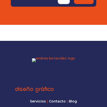
diseño gráfico
com
Servicios
|
Contacto
|
Blog