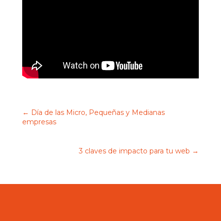
←
Día de las Micro, Pequeñas y Medianas
empresas
3 claves de impacto para tu web
→