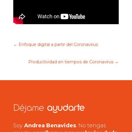
←
Enfoque digital a partir del Coronavirus
Productividad en tiempos de Coronavirus
→
Déjame
ayudarte
Soy
Andrea Benavides
. No tengas