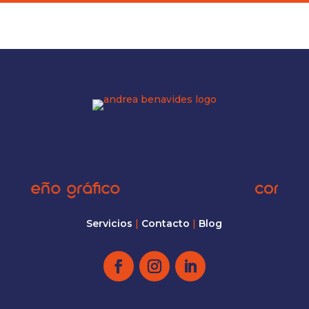
diseño gráfico
comunici
Servicios
|
Contacto
|
Blog